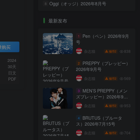
Oggi（オッジ）2026年8月号
8
最新发布
Pen（ペン）2026年9月
1
号
录购买
838
杂志猫
2
猫币
2024
PREPPY（プレッピー）
2
30天
2026年9月号
日文
569
杂志猫
PDF
2
猫币
MEN’S PREPPY（メン
3
ズプレッピー）2026年9月
号
953
杂志猫
2
猫币
BRUTUS（ブルータ
4
ス）2026年7月15号
704
杂志猫
2
猫币