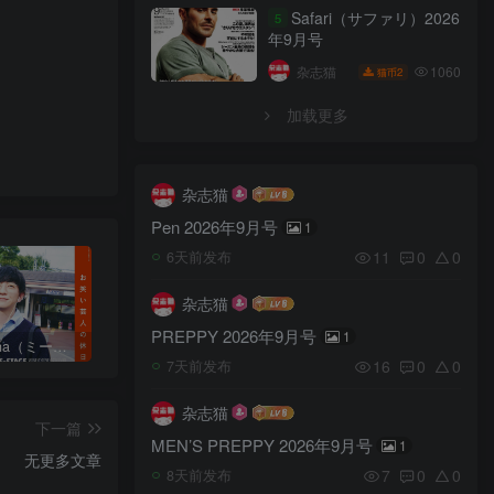
Safari（サファリ）2026
5
年9月号
1060
杂志猫
2
猫币
加载更多
杂志猫
Pen 2026年9月号
1
11
0
0
6天前发布
杂志猫
PREPPY 2026年9月号
1
日本《mina（ミーナ）》女性流行时尚杂志 PDF电子版【2025年·全年订阅】
日本《ViVi（ヴィヴィ）》女性流行时尚杂志 PDF电子版【2026年·全年订阅】
日本《mina（ミーナ）》女性流行时尚杂志 PDF电子版【2026年·全年订阅】
16
0
0
7天前发布
杂志猫
下一篇
MEN’S PREPPY 2026年9月号
1
无更多文章
7
0
0
8天前发布