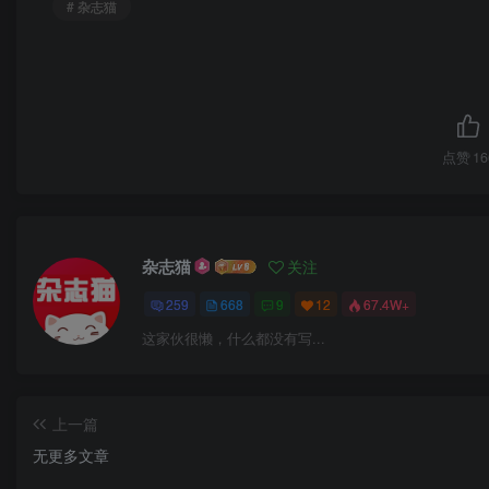
# 杂志猫
点赞
16
杂志猫
关注
259
668
9
12
67.4W+
这家伙很懒，什么都没有写...
上一篇
无更多文章