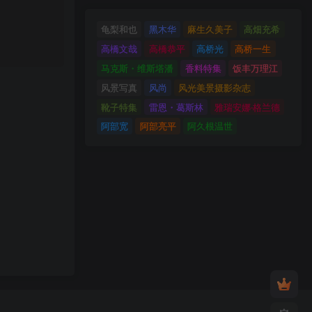
龟梨和也
黑木华
麻生久美子
高畑充希
高橋文哉
高橋恭平
高桥光
高桥一生
马克斯・维斯塔潘
香料特集
饭丰万理江
风景写真
风尚
风光美景摄影杂志
靴子特集
雷恩・葛斯林
雅瑞安娜‧格兰德
阿部宽
阿部亮平
阿久根温世