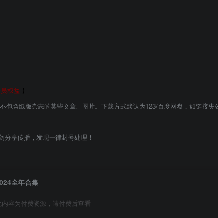
。
会员权益
】
能不包含纸版杂志的某些文章、图片。下载方式默认为123/百度网盘，如链接失
勿分享传播，发现一律封号处理！
2024全年合集
此内容为付费资源，请付费后查看