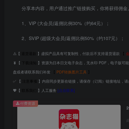
分享本内容，用户通过推广链接购买，你将获得佣金
1、VIP (大会员)返佣比例30%（约64元）；
2、SVIP (超级大会员)返佣比例50%（约107元）；
⚠️【
退货退款
】虚拟产品具有可复制性，付款后不支持退货退款
【
⏬【
下载须知
】资源为日本日文电子杂志，无水印 PDF，电子版可
盘或者请联系我们补发
【
PDF转换图片工具
】
✅ 【
注意事项
】内容同步更新在链接，请保存（订阅）链接地址，请
💖【
联系我们
】人工服务
[点击联系]
付费资源