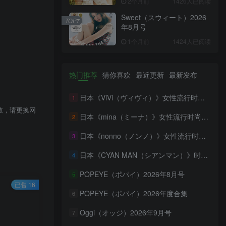
2个月前
1426人已阅读
Sweet（スウィート）2026
TOP7
年8月号
1个月前
1424人已阅读
热门推荐
猜你喜欢
最近更新
最新发布
日本《ViVi（ヴィヴィ）》女性流行时尚杂志 PDF电子版【2026年·全年订阅】
1
效，请更换网
日本《mina（ミーナ）》女性流行时尚杂志 PDF电子版【2026年·全年订阅】
2
日本《nonno（ノンノ）》女性流行时尚资讯杂志 PDF电子版【2026年·全年订阅】
3
日本《CYAN MAN（シアンマン）》时髦发妆服饰流行杂志 PDF电子版【2026年·全年订阅】
4
POPEYE（ポパイ）2026年8月号
5
已售 16
POPEYE（ポパイ）2026年度合集
6
Oggi（オッジ）2026年9月号
7