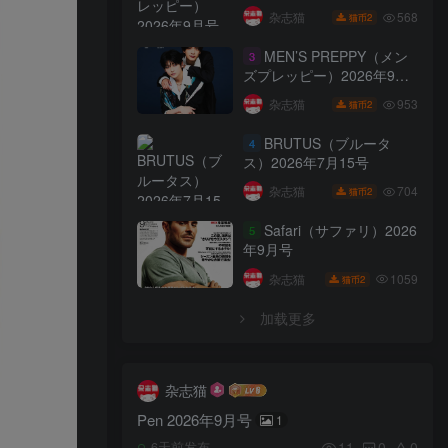
568
杂志猫
2
猫币
MEN’S PREPPY（メン
3
ズプレッピー）2026年9月
号
953
杂志猫
2
猫币
BRUTUS（ブルータ
4
ス）2026年7月15号
704
杂志猫
2
猫币
Safari（サファリ）2026
5
年9月号
1059
杂志猫
2
猫币
加载更多
杂志猫
Pen 2026年9月号
1
11
0
0
6天前发布