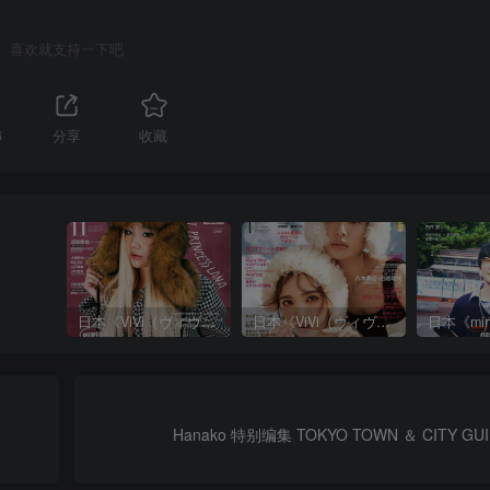
喜欢就支持一下吧
6
分享
收藏
日本《ViVi（ヴィヴィ）》女性流行时尚杂志 PDF电子版【2025年·全年订阅】
日本《ViVi（ヴィヴィ）》女性流行时尚杂志 PDF电子版【2024年·全年订阅】
Hanako 特别编集 TOKYO TOWN ＆ CITY G