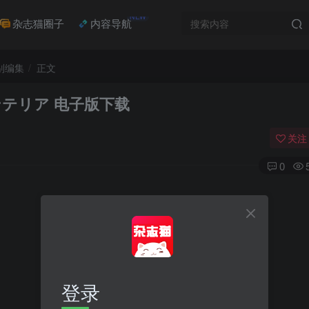
NEW
杂志猫圈子
内容导航
别编集
正文
ンテリア 电子版下载
关注
0
登录