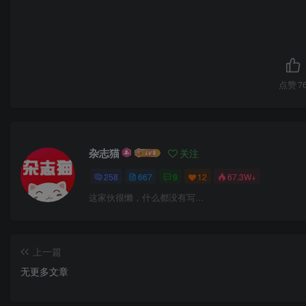
点赞
7
杂志猫
关注
258
667
9
12
67.3W+
这家伙很懒，什么都没有写...
上一篇
无更多文章