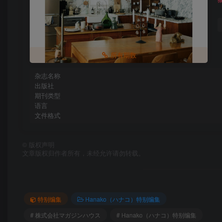
所有期数
杂志名称
出版社
期刊类型
语言
文件格式
©
版权声明
文章版权归作者所有，未经允许请勿转载。
特别编集
Hanako（ハナコ）特别编集
# 株式会社マガジンハウス
# Hanako（ハナコ）特别编集