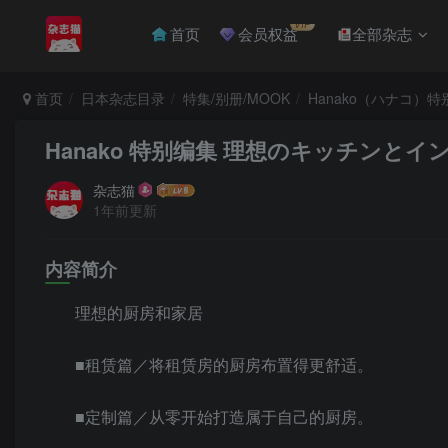
VIP
首页
会员权益
全部杂志
首页
日本杂志目录
特集/别册/MOOK
Hanako（ハナコ）特
Hanako 特别编集 理想のキッチンとイ
杂志猫
1年前更新
内容简介
理想的厨房和家居
■租赁篇／将租赁房的厨房布置得更舒适。
■定制篇／从零开始打造属于自己的厨房。