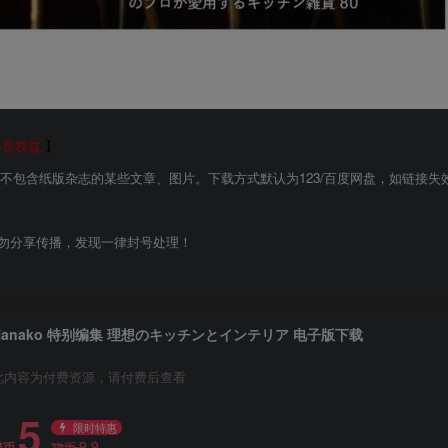
会员权益
】
能不包含纸版杂志的某些文章、图片。下载方式默认为123/百度网盘，如链接失
勿分享传播，发现一律封号处理！
Hanako 特别编集 理想のキッチンとインテリア 电子版下载
此内容为付费资源，请付费后查看
5
限时特惠
9.9
猫币
猫币