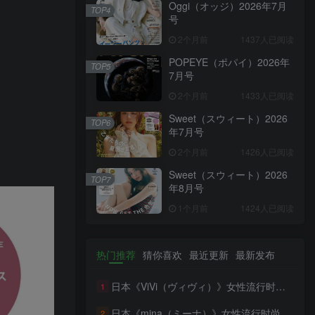
Oggi（オッジ）2026年7月
TOP4
号
2个月前
1437人已阅读
POPEYE（ポパイ）2026年
TOP5
7月号
2个月前
1433人已阅读
Sweet（スウィート）2026
TOP6
年7月号
2个月前
1426人已阅读
Sweet（スウィート）2026
TOP7
年8月号
1个月前
1424人已阅读
热门推荐
猜你喜欢
最近更新
最新发布
日本《ViVi（ヴィヴィ）》女性流行时尚杂志 PDF电子版【2026年·全年订阅】
1
日本《mina（ミーナ）》女性流行时尚杂志 PDF电子版【2026年·全年订阅】
2