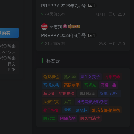
PREPPY 2026年7月号
1
11
0
0
24天前发布
杂志猫
录购买
PREPPY 2026年6月号
1
8
0
0
24天前发布
）特别编集
ンハウス
特别编集
标签云
日文
PDF
龟梨和也
黑木华
麻生久美子
高畑充希
高橋文哉
高橋恭平
高桥光
高桥一生
马克斯・维斯塔潘
香料特集
饭丰万理江
风景写真
风尚
风光美景摄影杂志
靴子特集
雷恩・葛斯林
雅瑞安娜‧格兰德
阿部宽
阿部亮平
阿久根温世