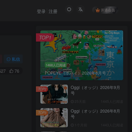
开通会员
登录
注册
TOP1
私信
1468人已阅读
527
76
POPEYE（ポパイ）2026年8月号
Oggi（オッジ）2026年9月
TOP2
号
25天前
1445人已阅读
Oggi（オッジ）2026年8月
TOP3
号
1个月前
1443人已阅读