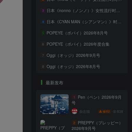
日本《nonno（ノンノ）》女性流行时尚资讯杂志 PDF电子版【2026年·全年订阅】
3
日本《CYAN MAN（シアンマン）》时髦发妆服饰流行杂志 PDF电子版【2026年·全年订阅】
4
POPEYE（ポパイ）2026年8月号
5
POPEYE（ポパイ）2026年度合集
6
Oggi（オッジ）2026年9月号
7
Oggi（オッジ）2026年8月号
8
最新发布
Pen（ペン）2026年9月
1
号
838
杂志猫
2
猫币
PREPPY（プレッピー）
2
2026年9月号